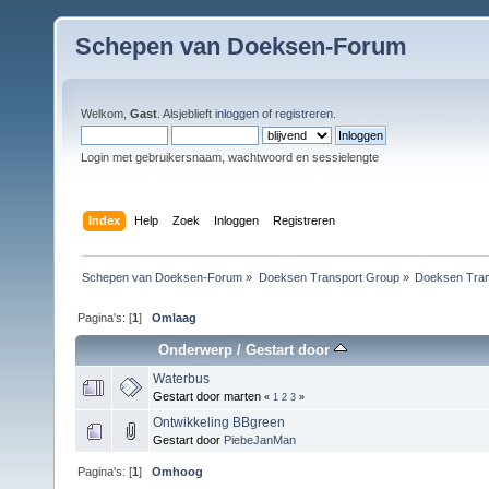
Schepen van Doeksen-Forum
Welkom,
Gast
. Alsjeblieft
inloggen
of
registreren
.
Login met gebruikersnaam, wachtwoord en sessielengte
Index
Help
Zoek
Inloggen
Registreren
Schepen van Doeksen-Forum
»
Doeksen Transport Group
»
Doeksen Tran
Pagina's: [
1
]
Omlaag
Onderwerp
/
Gestart door
Waterbus
Gestart door marten
«
1
2
3
»
Ontwikkeling BBgreen
Gestart door
PiebeJanMan
Pagina's: [
1
]
Omhoog