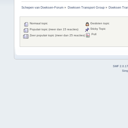
Schepen van Doeksen-Forum
»
Doeksen Transport Group
»
Doeksen Tran
Normaal topic
Gesloten topic
Sticky Topic
Populair topic (meer dan 15 reacties)
Poll
Zeer populair topic (meer dan 25 reacties)
SMF 2.0.1
Simp