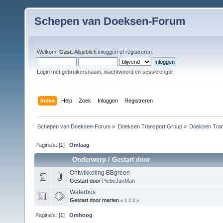
Schepen van Doeksen-Forum
Welkom,
Gast
. Alsjeblieft
inloggen
of
registreren
.
Login met gebruikersnaam, wachtwoord en sessielengte
Index
Help
Zoek
Inloggen
Registreren
Schepen van Doeksen-Forum
»
Doeksen Transport Group
»
Doeksen Tran
Pagina's: [
1
]
Omlaag
Onderwerp
/
Gestart door
Ontwikkeling BBgreen
Gestart door
PiebeJanMan
Waterbus
Gestart door marten
«
1
2
3
»
Pagina's: [
1
]
Omhoog