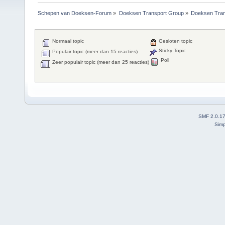
Schepen van Doeksen-Forum
»
Doeksen Transport Group
»
Doeksen Tran
Normaal topic
Gesloten topic
Sticky Topic
Populair topic (meer dan 15 reacties)
Poll
Zeer populair topic (meer dan 25 reacties)
SMF 2.0.1
Simp