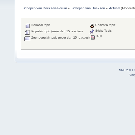
Schepen van Doeksen-Forum
»
Schepen van Doeksen
»
Actueel
(Moderat
Normaal topic
Gesloten topic
Sticky Topic
Populair topic (meer dan 15 reacties)
Poll
Zeer populair topic (meer dan 25 reacties)
SMF 2.0.1
Simp