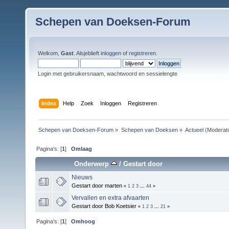
Schepen van Doeksen-Forum
Welkom,
Gast
. Alsjeblieft
inloggen
of
registreren
.
Login met gebruikersnaam, wachtwoord en sessielengte
Index
Help
Zoek
Inloggen
Registreren
Schepen van Doeksen-Forum
»
Schepen van Doeksen
»
Actueel
(Moderat
Pagina's: [
1
]
Omlaag
Onderwerp
/
Gestart door
Nieuws
Gestart door marten
«
1
2
3
...
44
»
Vervallen en extra afvaarten
Gestart door Bob Koetsier
«
1
2
3
...
21
»
Pagina's: [
1
]
Omhoog