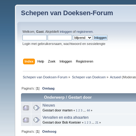
Schepen van Doeksen-Forum
Welkom,
Gast
. Alsjeblieft
inloggen
of
registreren
.
Login met gebruikersnaam, wachtwoord en sessielengte
Index
Help
Zoek
Inloggen
Registreren
Schepen van Doeksen-Forum
»
Schepen van Doeksen
»
Actueel
(Moderat
Pagina's: [
1
]
Omlaag
Onderwerp
/
Gestart door
Nieuws
Gestart door marten
«
1
2
3
...
44
»
Vervallen en extra afvaarten
Gestart door Bob Koetsier
«
1
2
3
...
21
»
Pagina's: [
1
]
Omhoog