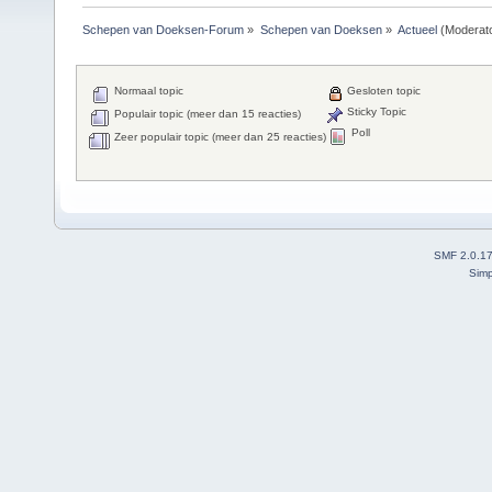
Schepen van Doeksen-Forum
»
Schepen van Doeksen
»
Actueel
(Moderat
Normaal topic
Gesloten topic
Sticky Topic
Populair topic (meer dan 15 reacties)
Poll
Zeer populair topic (meer dan 25 reacties)
SMF 2.0.1
Simp