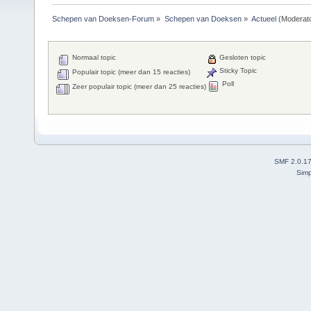
Schepen van Doeksen-Forum
»
Schepen van Doeksen
»
Actueel
(Moderat
Normaal topic
Gesloten topic
Sticky Topic
Populair topic (meer dan 15 reacties)
Poll
Zeer populair topic (meer dan 25 reacties)
SMF 2.0.1
Simp