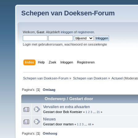
Schepen van Doeksen-Forum
Welkom,
Gast
. Alsjeblieft
inloggen
of
registreren
.
Login met gebruikersnaam, wachtwoord en sessielengte
Index
Help
Zoek
Inloggen
Registreren
Schepen van Doeksen-Forum
»
Schepen van Doeksen
»
Actueel
(Moderat
Pagina's: [
1
]
Omlaag
Onderwerp
/
Gestart door
Vervallen en extra afvaarten
Gestart door Bob Koetsier
«
1
2
3
...
21
»
Nieuws
Gestart door marten
«
1
2
3
...
44
»
Pagina's: [
1
]
Omhoog