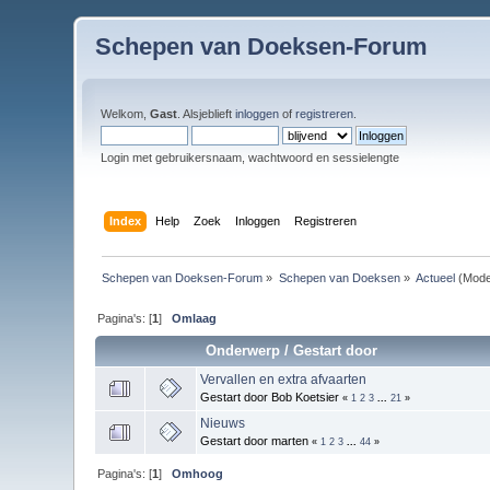
Schepen van Doeksen-Forum
Welkom,
Gast
. Alsjeblieft
inloggen
of
registreren
.
Login met gebruikersnaam, wachtwoord en sessielengte
Index
Help
Zoek
Inloggen
Registreren
Schepen van Doeksen-Forum
»
Schepen van Doeksen
»
Actueel
(Mode
Pagina's: [
1
]
Omlaag
Onderwerp
/
Gestart door
Vervallen en extra afvaarten
Gestart door Bob Koetsier
«
1
2
3
...
21
»
Nieuws
Gestart door marten
«
1
2
3
...
44
»
Pagina's: [
1
]
Omhoog