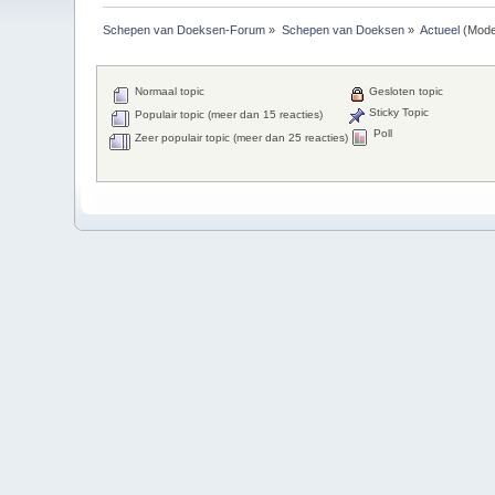
Schepen van Doeksen-Forum
»
Schepen van Doeksen
»
Actueel
(Mode
Normaal topic
Gesloten topic
Sticky Topic
Populair topic (meer dan 15 reacties)
Poll
Zeer populair topic (meer dan 25 reacties)