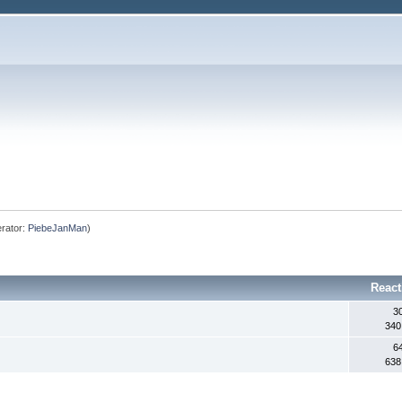
rator:
PiebeJanMan
)
React
3
340
6
638