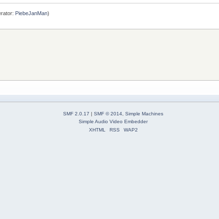
rator:
PiebeJanMan
)
SMF 2.0.17
|
SMF © 2014
,
Simple Machines
Simple Audio Video Embedder
XHTML
RSS
WAP2