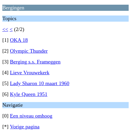
Bergingen
Topics
<<
<
(2/2)
[1]
OKA 18
[2]
Olympic Thunder
[3]
Berging s.s. Frameggen
[4]
Lieve Vrouwekerk
[5]
Lady Sharon 10 maart 1960
[6]
Kyle Queen 1951
Navigatie
[0]
Een niveau omhoog
[*]
Vorige pagina