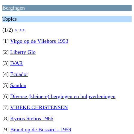
Bergingen
Topics
(1/2)
>
>>
[1]
Virgo op de Vliehors 1953
[2]
Liberty Glo
[3]
IVAR
[4]
Ecuador
[5]
Sandon
[6]
Diverse (kleinere) bergingen en hulpverleningen
[7]
VIBEKE CHRISTENSEN
[8]
Kyrios Stelios 1966
[9]
Brand op de Bussard - 1959