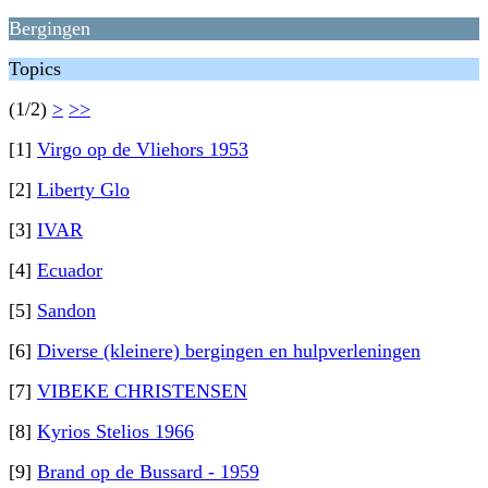
Bergingen
Topics
(1/2)
>
>>
[1]
Virgo op de Vliehors 1953
[2]
Liberty Glo
[3]
IVAR
[4]
Ecuador
[5]
Sandon
[6]
Diverse (kleinere) bergingen en hulpverleningen
[7]
VIBEKE CHRISTENSEN
[8]
Kyrios Stelios 1966
[9]
Brand op de Bussard - 1959