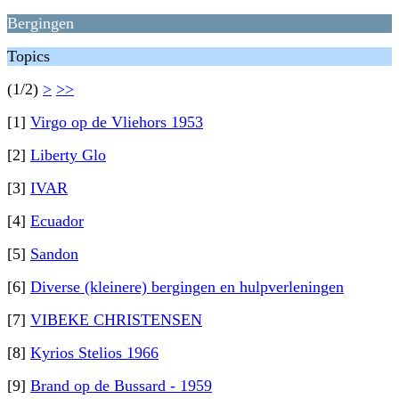
Bergingen
Topics
(1/2)
>
>>
[1]
Virgo op de Vliehors 1953
[2]
Liberty Glo
[3]
IVAR
[4]
Ecuador
[5]
Sandon
[6]
Diverse (kleinere) bergingen en hulpverleningen
[7]
VIBEKE CHRISTENSEN
[8]
Kyrios Stelios 1966
[9]
Brand op de Bussard - 1959