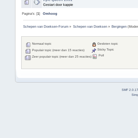
Gestart door kappie
Pagina's: [
1
]
Omhoog
Schepen van Doeksen-Forum
»
Schepen van Doeksen
»
Bergingen
(Moder
Normaal topic
Gesloten topic
Sticky Topic
Populair topic (meer dan 15 reacties)
Poll
Zeer populair topic (meer dan 25 reacties)
SMF 2.0.1
Simp