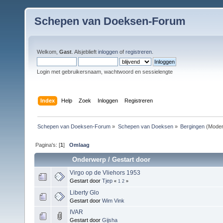
Schepen van Doeksen-Forum
Welkom,
Gast
. Alsjeblieft
inloggen
of
registreren
.
Login met gebruikersnaam, wachtwoord en sessielengte
Index
Help
Zoek
Inloggen
Registreren
Schepen van Doeksen-Forum
»
Schepen van Doeksen
»
Bergingen
(Moder
Pagina's: [
1
]
Omlaag
Onderwerp
/
Gestart door
Virgo op de Vliehors 1953
Gestart door
Tjep
«
1
2
»
Liberty Glo
Gestart door
Wim Vink
IVAR
Gestart door
Gijsha