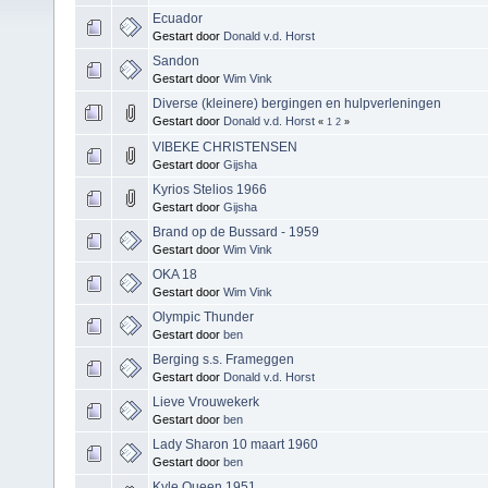
Ecuador
Gestart door
Donald v.d. Horst
Sandon
Gestart door
Wim Vink
Diverse (kleinere) bergingen en hulpverleningen
Gestart door
Donald v.d. Horst
«
1
2
»
VIBEKE CHRISTENSEN
Gestart door
Gijsha
Kyrios Stelios 1966
Gestart door
Gijsha
Brand op de Bussard - 1959
Gestart door
Wim Vink
OKA 18
Gestart door
Wim Vink
Olympic Thunder
Gestart door
ben
Berging s.s. Frameggen
Gestart door
Donald v.d. Horst
Lieve Vrouwekerk
Gestart door
ben
Lady Sharon 10 maart 1960
Gestart door
ben
Kyle Queen 1951