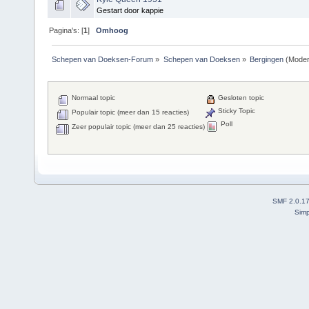
Gestart door kappie
Pagina's: [
1
]
Omhoog
Schepen van Doeksen-Forum
»
Schepen van Doeksen
»
Bergingen
(Moder
Normaal topic
Gesloten topic
Sticky Topic
Populair topic (meer dan 15 reacties)
Poll
Zeer populair topic (meer dan 25 reacties)
SMF 2.0.1
Simp