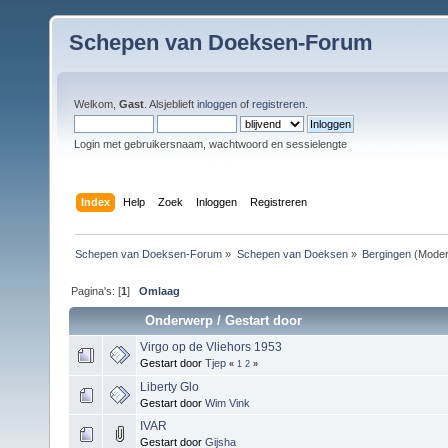
Schepen van Doeksen-Forum
Welkom,
Gast
. Alsjeblieft
inloggen
of
registreren
.
Login met gebruikersnaam, wachtwoord en sessielengte
Index
Help
Zoek
Inloggen
Registreren
Schepen van Doeksen-Forum
»
Schepen van Doeksen
»
Bergingen
(Moder
Pagina's: [
1
]
Omlaag
Onderwerp
/
Gestart door
Virgo op de Vliehors 1953
Gestart door
Tjep
«
1
2
»
Liberty Glo
Gestart door
Wim Vink
IVAR
Gestart door
Gijsha