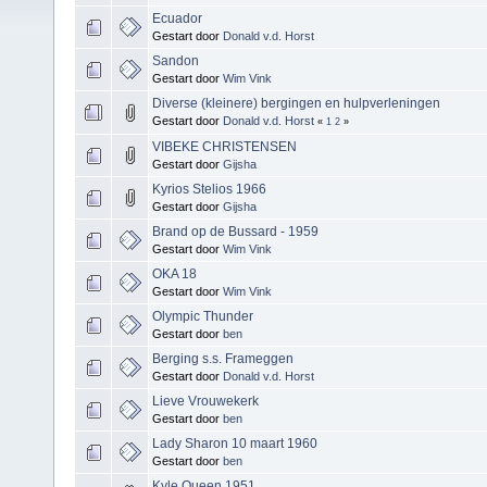
Ecuador
Gestart door
Donald v.d. Horst
Sandon
Gestart door
Wim Vink
Diverse (kleinere) bergingen en hulpverleningen
Gestart door
Donald v.d. Horst
«
1
2
»
VIBEKE CHRISTENSEN
Gestart door
Gijsha
Kyrios Stelios 1966
Gestart door
Gijsha
Brand op de Bussard - 1959
Gestart door
Wim Vink
OKA 18
Gestart door
Wim Vink
Olympic Thunder
Gestart door
ben
Berging s.s. Frameggen
Gestart door
Donald v.d. Horst
Lieve Vrouwekerk
Gestart door
ben
Lady Sharon 10 maart 1960
Gestart door
ben
Kyle Queen 1951