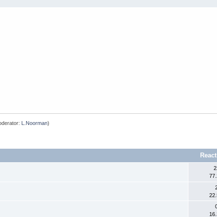
derator:
L.Noorman
)
React
2
77
22
16