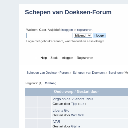
Schepen van Doeksen-Forum
Welkom,
Gast
. Alsjeblieft
inloggen
of
registreren
.
Login met gebruikersnaam, wachtwoord en sessielengte
Index
Help
Zoek
Inloggen
Registreren
Schepen van Doeksen-Forum
»
Schepen van Doeksen
»
Bergingen
(Mo
Pagina's: [
1
]
Omlaag
Onderwerp
/
Gestart door
Virgo op de Vliehors 1953
Gestart door
Tjep
«
1
2
»
Liberty Glo
Gestart door
Wim Vink
IVAR
Gestart door
Gijsha