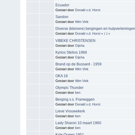
Ecuador
Gestart door
Donald v.d. Horst
Sandon
Gestart door
Wim Vink
Diverse (kleinere) bergingen en hulpverleninge
Gestart door
Donald v.d. Horst
«
1
2
»
VIBEKE CHRISTENSEN
Gestart door
Gijsha
Kyrios Stelios 1966
Gestart door
Gijsha
Brand op de Bussard - 1959
Gestart door
Wim Vink
OKA 18
Gestart door
Wim Vink
Olympic Thunder
Gestart door
ben
Berging s.s. Frameggen
Gestart door
Donald v.d. Horst
Lieve Vrouwekerk
Gestart door
ben
Lady Sharon 10 maart 1960
Gestart door
ben
Kyle Queen 1951