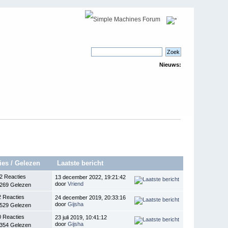
Nieuws:
ies
/
Gelezen
Laatste bericht
2 Reacties
13 december 2022, 19:21:42
door
Vriend
.269 Gelezen
2 Reacties
24 december 2019, 20:33:16
door
Gijsha
.529 Gelezen
0 Reacties
23 juli 2019, 10:41:12
door
Gijsha
.354 Gelezen