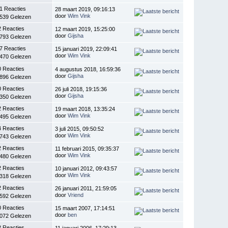
1 Reacties
28 maart 2019, 09:16:13
door
Wim Vink
.539 Gelezen
2 Reacties
12 maart 2019, 15:25:00
door
Gijsha
.793 Gelezen
7 Reacties
15 januari 2019, 22:09:41
door
Wim Vink
.470 Gelezen
0 Reacties
4 augustus 2018, 16:59:36
door
Gijsha
.896 Gelezen
0 Reacties
26 juli 2018, 19:15:36
door
Gijsha
.350 Gelezen
2 Reacties
19 maart 2018, 13:35:24
door
Wim Vink
.495 Gelezen
4 Reacties
3 juli 2015, 09:50:52
door
Wim Vink
.743 Gelezen
2 Reacties
11 februari 2015, 09:35:37
door
Wim Vink
.480 Gelezen
2 Reacties
10 januari 2012, 09:43:57
door
Wim Vink
.318 Gelezen
2 Reacties
26 januari 2011, 21:59:05
door
Vriend
.592 Gelezen
0 Reacties
15 maart 2007, 17:14:51
door
ben
.072 Gelezen
2 Reacties
11 januari 2006, 17:29:13