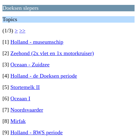
Doeksen slepers
Topics
(1/3)
>
>>
[1]
Holland - museumschip
[2]
Zeehond (2x vlet en 1x motorkruiser)
[3]
Oceaan - Zuidzee
[4]
Holland - de Doeksen periode
[5]
Stortemelk II
[6]
Oceaan I
[7]
Noordsvaarder
[8]
Mirfak
[9]
Holland - RWS periode