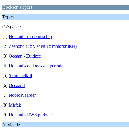
Doeksen slepers
Topics
(1/3)
>
>>
[1]
Holland - museumschip
[2]
Zeehond (2x vlet en 1x motorkruiser)
[3]
Oceaan - Zuidzee
[4]
Holland - de Doeksen periode
[5]
Stortemelk II
[6]
Oceaan I
[7]
Noordsvaarder
[8]
Mirfak
[9]
Holland - RWS periode
Navigatie