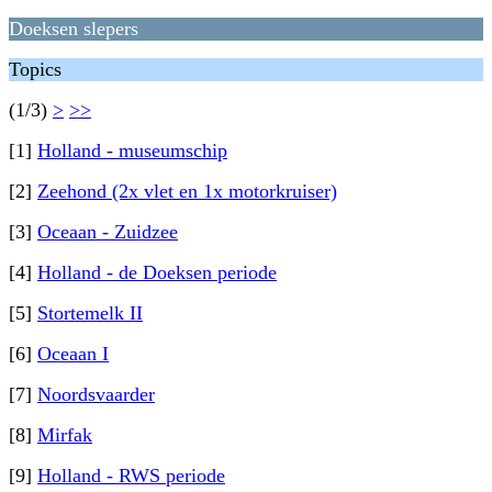
Doeksen slepers
Topics
(1/3)
>
>>
[1]
Holland - museumschip
[2]
Zeehond (2x vlet en 1x motorkruiser)
[3]
Oceaan - Zuidzee
[4]
Holland - de Doeksen periode
[5]
Stortemelk II
[6]
Oceaan I
[7]
Noordsvaarder
[8]
Mirfak
[9]
Holland - RWS periode