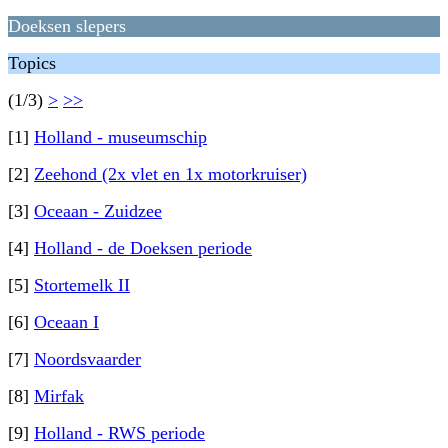
Doeksen slepers
Topics
(1/3)
>
>>
[1]
Holland - museumschip
[2]
Zeehond (2x vlet en 1x motorkruiser)
[3]
Oceaan - Zuidzee
[4]
Holland - de Doeksen periode
[5]
Stortemelk II
[6]
Oceaan I
[7]
Noordsvaarder
[8]
Mirfak
[9]
Holland - RWS periode