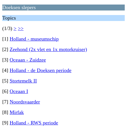
Doeksen slepers
Topics
(1/3)
>
>>
[1]
Holland - museumschip
[2]
Zeehond (2x vlet en 1x motorkruiser)
[3]
Oceaan - Zuidzee
[4]
Holland - de Doeksen periode
[5]
Stortemelk II
[6]
Oceaan I
[7]
Noordsvaarder
[8]
Mirfak
[9]
Holland - RWS periode