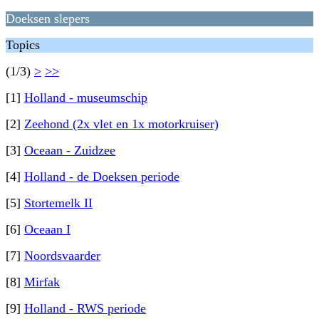
Doeksen slepers
Topics
(1/3)
>
>>
[1]
Holland - museumschip
[2]
Zeehond (2x vlet en 1x motorkruiser)
[3]
Oceaan - Zuidzee
[4]
Holland - de Doeksen periode
[5]
Stortemelk II
[6]
Oceaan I
[7]
Noordsvaarder
[8]
Mirfak
[9]
Holland - RWS periode