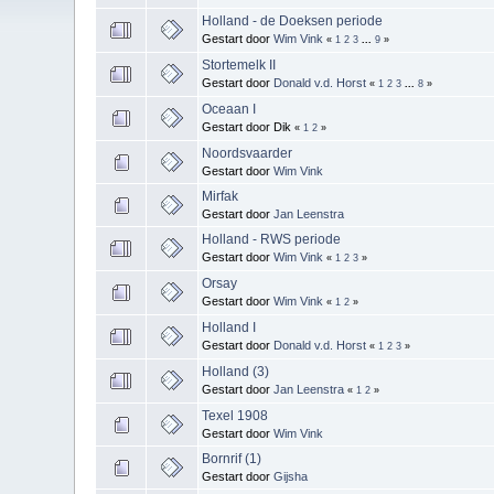
Holland - de Doeksen periode
Gestart door
Wim Vink
«
1
2
3
...
9
»
Stortemelk II
Gestart door
Donald v.d. Horst
«
1
2
3
...
8
»
Oceaan I
Gestart door Dik
«
1
2
»
Noordsvaarder
Gestart door
Wim Vink
Mirfak
Gestart door
Jan Leenstra
Holland - RWS periode
Gestart door
Wim Vink
«
1
2
3
»
Orsay
Gestart door
Wim Vink
«
1
2
»
Holland I
Gestart door
Donald v.d. Horst
«
1
2
3
»
Holland (3)
Gestart door
Jan Leenstra
«
1
2
»
Texel 1908
Gestart door
Wim Vink
Bornrif (1)
Gestart door
Gijsha