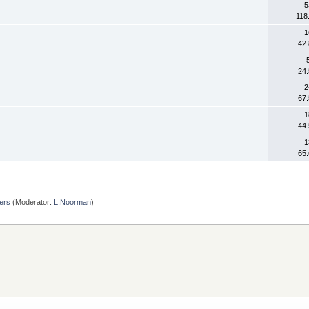
5
118
1
42
24
2
67
1
44
1
65
ers
(Moderator:
L.Noorman
)