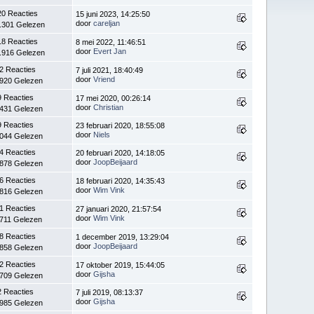
20 Reacties
15 juni 2023, 14:25:50
door
careljan
.301 Gelezen
18 Reacties
8 mei 2022, 11:46:51
door
Evert Jan
.916 Gelezen
2 Reacties
7 juli 2021, 18:40:49
door
Vriend
.920 Gelezen
9 Reacties
17 mei 2020, 00:26:14
door
Christian
.431 Gelezen
9 Reacties
23 februari 2020, 18:55:08
door
Niels
.044 Gelezen
4 Reacties
20 februari 2020, 14:18:05
door
JoopBeijaard
.878 Gelezen
6 Reacties
18 februari 2020, 14:35:43
door
Wim Vink
.816 Gelezen
1 Reacties
27 januari 2020, 21:57:54
door
Wim Vink
.711 Gelezen
8 Reacties
1 december 2019, 13:29:04
door
JoopBeijaard
.858 Gelezen
2 Reacties
17 oktober 2019, 15:44:05
door
Gijsha
.709 Gelezen
2 Reacties
7 juli 2019, 08:13:37
door
Gijsha
.985 Gelezen