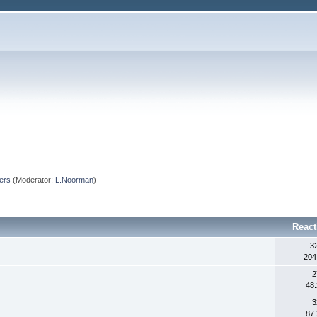
ers
(Moderator:
L.Noorman
)
React
3
204
2
48
3
87