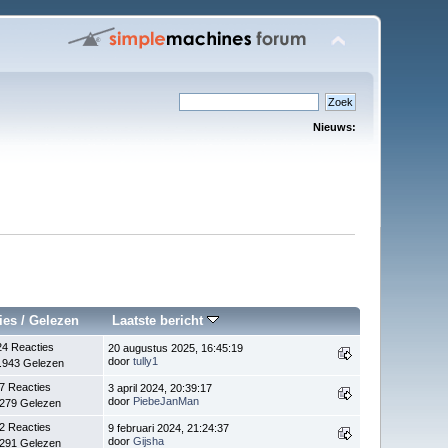
Nieuws:
ies
/
Gelezen
Laatste bericht
24 Reacties
20 augustus 2025, 16:45:19
door
tully1
.943 Gelezen
7 Reacties
3 april 2024, 20:39:17
door
PiebeJanMan
.279 Gelezen
2 Reacties
9 februari 2024, 21:24:37
door
Gijsha
.291 Gelezen