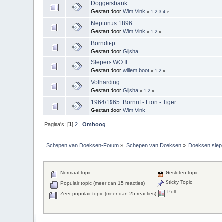
Doggersbank
Gestart door
Wim Vink
«
1
2
3
4
»
Neptunus 1896
Gestart door
Wim Vink
«
1
2
»
Borndiep
Gestart door
Gijsha
Slepers WO II
Gestart door
willem boot
«
1
2
»
Volharding
Gestart door
Gijsha
«
1
2
»
1964/1965: Bornrif - Lion - Tiger
Gestart door
Wim Vink
Pagina's: [
1
]
2
Omhoog
Schepen van Doeksen-Forum
»
Schepen van Doeksen
»
Doeksen slep
Normaal topic
Gesloten topic
Sticky Topic
Populair topic (meer dan 15 reacties)
Poll
Zeer populair topic (meer dan 25 reacties)