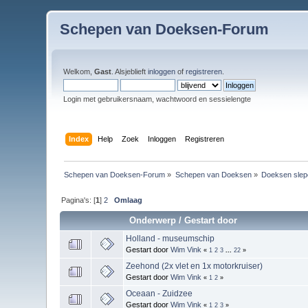
Schepen van Doeksen-Forum
Welkom,
Gast
. Alsjeblieft
inloggen
of
registreren
.
Login met gebruikersnaam, wachtwoord en sessielengte
Index
Help
Zoek
Inloggen
Registreren
Schepen van Doeksen-Forum
»
Schepen van Doeksen
»
Doeksen slep
Pagina's: [
1
]
2
Omlaag
Onderwerp
/
Gestart door
Holland - museumschip
Gestart door
Wim Vink
«
1
2
3
...
22
»
Zeehond (2x vlet en 1x motorkruiser)
Gestart door
Wim Vink
«
1
2
»
Oceaan - Zuidzee
Gestart door
Wim Vink
«
1
2
3
»