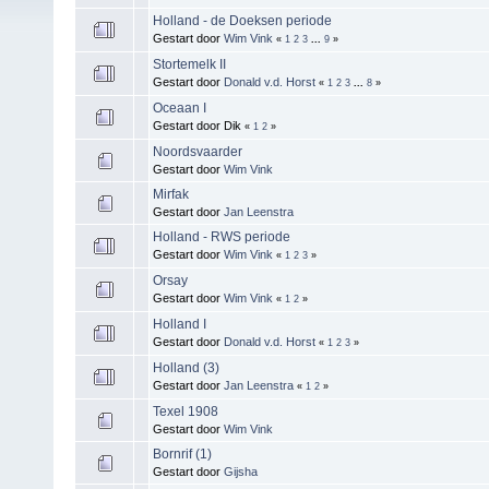
Holland - de Doeksen periode
Gestart door
Wim Vink
«
1
2
3
...
9
»
Stortemelk II
Gestart door
Donald v.d. Horst
«
1
2
3
...
8
»
Oceaan I
Gestart door Dik
«
1
2
»
Noordsvaarder
Gestart door
Wim Vink
Mirfak
Gestart door
Jan Leenstra
Holland - RWS periode
Gestart door
Wim Vink
«
1
2
3
»
Orsay
Gestart door
Wim Vink
«
1
2
»
Holland I
Gestart door
Donald v.d. Horst
«
1
2
3
»
Holland (3)
Gestart door
Jan Leenstra
«
1
2
»
Texel 1908
Gestart door
Wim Vink
Bornrif (1)
Gestart door
Gijsha