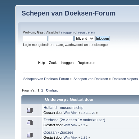
Schepen van Doeksen-Forum
Welkom,
Gast
. Alsjeblieft
inloggen
of
registreren
.
Login met gebruikersnaam, wachtwoord en sessielengte
Index
Help
Zoek
Inloggen
Registreren
Schepen van Doeksen-Forum
»
Schepen van Doeksen
»
Doeksen slepers
Pagina's: [
1
]
2
Omlaag
Onderwerp
/
Gestart door
Holland - museumschip
Gestart door
Wim Vink
«
1
2
3
...
22
»
Zeehond (2x vlet en 1x motorkruiser)
Gestart door
Wim Vink
«
1
2
»
Oceaan - Zuidzee
Gestart door
Wim Vink
«
1
2
3
»