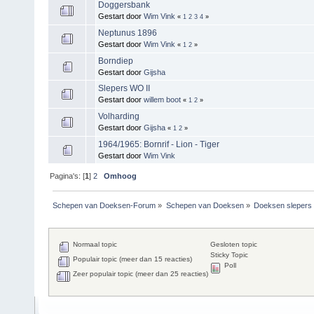
Doggersbank
Gestart door
Wim Vink
«
1
2
3
4
»
Neptunus 1896
Gestart door
Wim Vink
«
1
2
»
Borndiep
Gestart door
Gijsha
Slepers WO II
Gestart door
willem boot
«
1
2
»
Volharding
Gestart door
Gijsha
«
1
2
»
1964/1965: Bornrif - Lion - Tiger
Gestart door
Wim Vink
Pagina's: [
1
]
2
Omhoog
Schepen van Doeksen-Forum
»
Schepen van Doeksen
»
Doeksen slepers
Normaal topic
Gesloten topic
Sticky Topic
Populair topic (meer dan 15 reacties)
Poll
Zeer populair topic (meer dan 25 reacties)