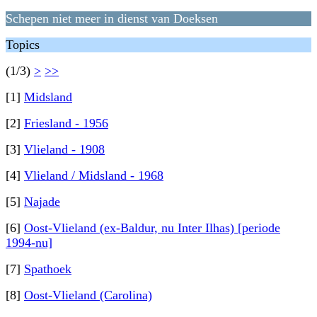
Schepen niet meer in dienst van Doeksen
Topics
(1/3)
>
>>
[1]
Midsland
[2]
Friesland - 1956
[3]
Vlieland - 1908
[4]
Vlieland / Midsland - 1968
[5]
Najade
[6]
Oost-Vlieland (ex-Baldur, nu Inter Ilhas) [periode
1994-nu]
[7]
Spathoek
[8]
Oost-Vlieland (Carolina)