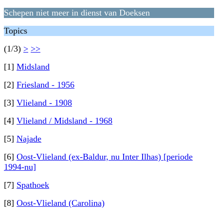
Schepen niet meer in dienst van Doeksen
Topics
(1/3)
>
>>
[1]
Midsland
[2]
Friesland - 1956
[3]
Vlieland - 1908
[4]
Vlieland / Midsland - 1968
[5]
Najade
[6]
Oost-Vlieland (ex-Baldur, nu Inter Ilhas) [periode
1994-nu]
[7]
Spathoek
[8]
Oost-Vlieland (Carolina)