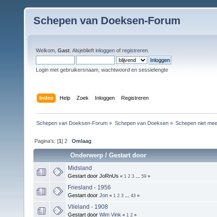
Schepen van Doeksen-Forum
Welkom,
Gast
. Alsjeblieft
inloggen
of
registreren
.
Login met gebruikersnaam, wachtwoord en sessielengte
Index
Help
Zoek
Inloggen
Registreren
Schepen van Doeksen-Forum
»
Schepen van Doeksen
»
Schepen niet mee
Pagina's: [
1
]
2
Omlaag
Onderwerp
/
Gestart door
Midsland
Gestart door JoRnUs
«
1
2
3
...
59
»
Friesland - 1956
Gestart door
Jon
«
1
2
3
...
43
»
Vlieland - 1908
Gestart door
Wim Vink
«
1
2
»