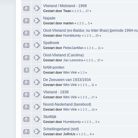
Vlieland / Midsland - 1968
Gestart door Twan
«
1
2
3
...
27
»
Najade
Gestart door marten
«
1
2
3
...
5
»
Oost-Vlieland (ex-Baldur, nu Inter Ilhas) [periode 1994-nu
Gestart door
Humtidumty
«
1
2
3
...
25
»
Spathoek
Gestart door
PiebeJanMan
«
1
2
3
...
11
»
Oost-Vlieland (Carolina)
Gestart door
Jan Leenstra
«
1
2
3
...
37
»
NAM-ponten
Gestart door
Wim Vink
«
1
2
»
De Zeeuwen van 1933/1934
Gestart door
Wim Vink
«
1
2
3
...
11
»
Vlieland - 1938
Gestart door
Wim Vink
«
1
2
3
...
17
»
Noord-Nederland (bereboot)
Gestart door
Wim Vink
«
1
2
3
...
14
»
Stuifdijk
Gestart door
Humtidumty
«
1
2
3
...
5
»
Schellingerland (slof)
Gestart door JoRnUs
«
1
2
3
...
9
»