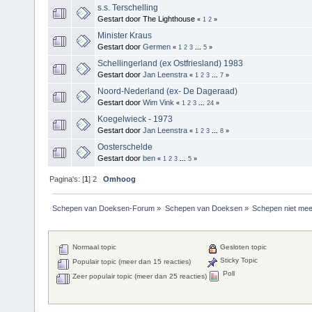
s.s. Terschelling
Gestart door The Lighthouse
«
1
2
»
Minister Kraus
Gestart door
Germen
«
1
2
3
...
5
»
Schellingerland (ex Ostfriesland) 1983
Gestart door
Jan Leenstra
«
1
2
3
...
7
»
Noord-Nederland (ex- De Dageraad)
Gestart door
Wim Vink
«
1
2
3
...
24
»
Koegelwieck - 1973
Gestart door
Jan Leenstra
«
1
2
3
...
8
»
Oosterschelde
Gestart door
ben
«
1
2
3
...
5
»
Pagina's: [
1
]
2
Omhoog
Schepen van Doeksen-Forum
»
Schepen van Doeksen
»
Schepen niet mee
Normaal topic
Gesloten topic
Sticky Topic
Populair topic (meer dan 15 reacties)
Poll
Zeer populair topic (meer dan 25 reacties)