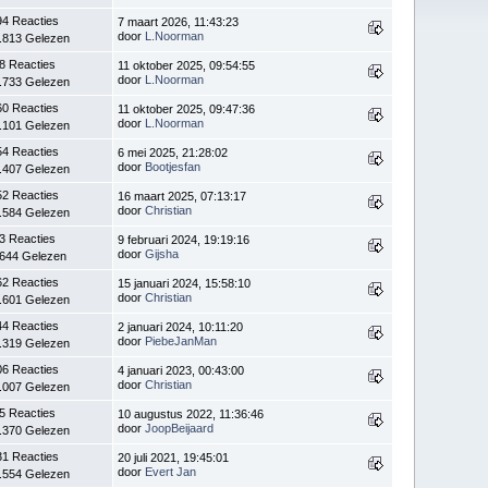
94 Reacties
7 maart 2026, 11:43:23
door
L.Noorman
.813 Gelezen
8 Reacties
11 oktober 2025, 09:54:55
door
L.Noorman
.733 Gelezen
60 Reacties
11 oktober 2025, 09:47:36
door
L.Noorman
.101 Gelezen
54 Reacties
6 mei 2025, 21:28:02
door
Bootjesfan
.407 Gelezen
52 Reacties
16 maart 2025, 07:13:17
door
Christian
.584 Gelezen
3 Reacties
9 februari 2024, 19:19:16
door
Gijsha
.644 Gelezen
62 Reacties
15 januari 2024, 15:58:10
door
Christian
.601 Gelezen
44 Reacties
2 januari 2024, 10:11:20
door
PiebeJanMan
.319 Gelezen
06 Reacties
4 januari 2023, 00:43:00
door
Christian
.007 Gelezen
5 Reacties
10 augustus 2022, 11:36:46
door
JoopBeijaard
.370 Gelezen
31 Reacties
20 juli 2021, 19:45:01
door
Evert Jan
.554 Gelezen