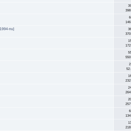
3
398
6
146
e 1994-nu]
3
370
1
172
5
550
2
52
1
232
2
264
2
257
6
134
1
218