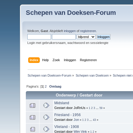
Schepen van Doeksen-Forum
Welkom,
Gast
. Alsjeblieft
inloggen
of
registreren
.
Login met gebruikersnaam, wachtwoord en sessielengte
Index
Help
Zoek
Inloggen
Registreren
Schepen van Doeksen-Forum
»
Schepen van Doeksen
»
Schepen niet 
Pagina's: [
1
]
2
Omlaag
Onderwerp
/
Gestart door
Midsland
Gestart door JoRnUs
«
1
2
3
...
59
»
Friesland - 1956
Gestart door
Jon
«
1
2
3
...
43
»
Vlieland - 1908
Gestart door
Wim Vink
«
1
2
»