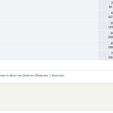
2
62
6
117
1
123
3
333
1
159
7
116
meer in dienst van Doeksen
(Moderator:
L.Noorman
)