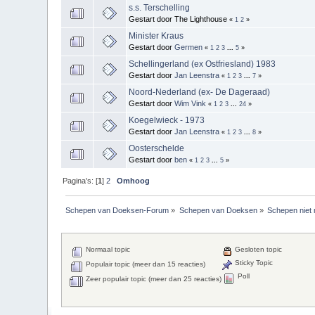
s.s. Terschelling
Gestart door The Lighthouse
«
1
2
»
Minister Kraus
Gestart door
Germen
«
1
2
3
...
5
»
Schellingerland (ex Ostfriesland) 1983
Gestart door
Jan Leenstra
«
1
2
3
...
7
»
Noord-Nederland (ex- De Dageraad)
Gestart door
Wim Vink
«
1
2
3
...
24
»
Koegelwieck - 1973
Gestart door
Jan Leenstra
«
1
2
3
...
8
»
Oosterschelde
Gestart door
ben
«
1
2
3
...
5
»
Pagina's: [
1
]
2
Omhoog
Schepen van Doeksen-Forum
»
Schepen van Doeksen
»
Schepen niet 
Normaal topic
Gesloten topic
Sticky Topic
Populair topic (meer dan 15 reacties)
Poll
Zeer populair topic (meer dan 25 reacties)