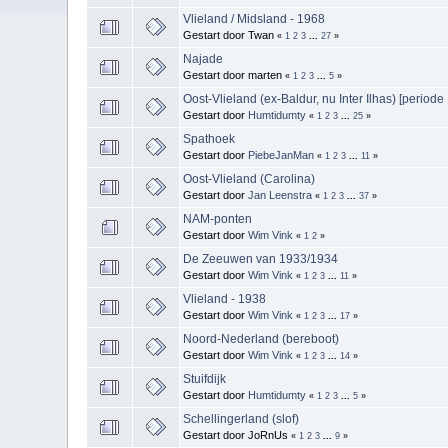
Vlieland / Midsland - 1968
Gestart door Twan
«
1
2
3
...
27
»
Najade
Gestart door marten
«
1
2
3
...
5
»
Oost-Vlieland (ex-Baldur, nu Inter Ilhas) [period
Gestart door
Humtidumty
«
1
2
3
...
25
»
Spathoek
Gestart door
PiebeJanMan
«
1
2
3
...
11
»
Oost-Vlieland (Carolina)
Gestart door
Jan Leenstra
«
1
2
3
...
37
»
NAM-ponten
Gestart door
Wim Vink
«
1
2
»
De Zeeuwen van 1933/1934
Gestart door
Wim Vink
«
1
2
3
...
11
»
Vlieland - 1938
Gestart door
Wim Vink
«
1
2
3
...
17
»
Noord-Nederland (bereboot)
Gestart door
Wim Vink
«
1
2
3
...
14
»
Stuifdijk
Gestart door
Humtidumty
«
1
2
3
...
5
»
Schellingerland (slof)
Gestart door JoRnUs
«
1
2
3
...
9
»