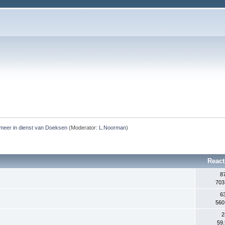
meer in dienst van Doeksen
(Moderator:
L.Noorman
)
React
8
703
6
560
2
59