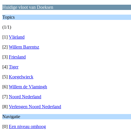
Huidige vloot van Doeksen
Topics
(1/1)
[1]
Vlieland
[2]
Willem Barentsz
[3]
Friesland
[4]
Tiger
[5]
Koegelwieck
[6]
Willem de Vlamingh
[7]
Noord Nederland
[8]
Verlengen Noord Nederland
Navigatie
[0]
Een niveau omhoog