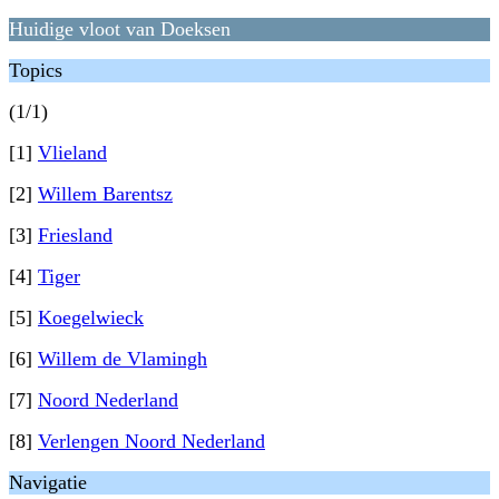
Huidige vloot van Doeksen
Topics
(1/1)
[1]
Vlieland
[2]
Willem Barentsz
[3]
Friesland
[4]
Tiger
[5]
Koegelwieck
[6]
Willem de Vlamingh
[7]
Noord Nederland
[8]
Verlengen Noord Nederland
Navigatie