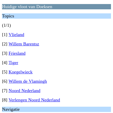
Huidige vloot van Doeksen
Topics
(1/1)
[1]
Vlieland
[2]
Willem Barentsz
[3]
Friesland
[4]
Tiger
[5]
Koegelwieck
[6]
Willem de Vlamingh
[7]
Noord Nederland
[8]
Verlengen Noord Nederland
Navigatie