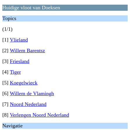
Huidige vloot van Doeksen
Topics
(1/1)
[1]
Vlieland
[2]
Willem Barentsz
[3]
Friesland
[4]
Tiger
[5]
Koegelwieck
[6]
Willem de Vlamingh
[7]
Noord Nederland
[8]
Verlengen Noord Nederland
Navigatie