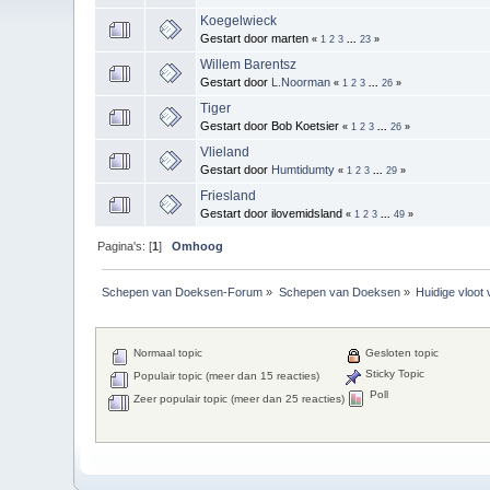
Koegelwieck
Gestart door marten
«
1
2
3
...
23
»
Willem Barentsz
Gestart door
L.Noorman
«
1
2
3
...
26
»
Tiger
Gestart door Bob Koetsier
«
1
2
3
...
26
»
Vlieland
Gestart door
Humtidumty
«
1
2
3
...
29
»
Friesland
Gestart door ilovemidsland
«
1
2
3
...
49
»
Pagina's: [
1
]
Omhoog
Schepen van Doeksen-Forum
»
Schepen van Doeksen
»
Huidige vloot
Normaal topic
Gesloten topic
Sticky Topic
Populair topic (meer dan 15 reacties)
Poll
Zeer populair topic (meer dan 25 reacties)