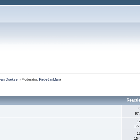
 van Doeksen
(Moderator:
PiebeJanMan
)
Reacti
4
97
1
177
1
154