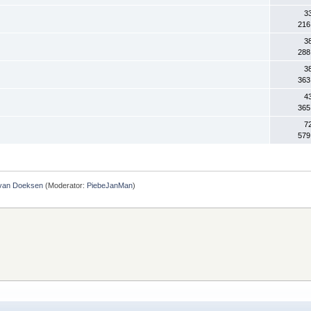
3
216
3
288
3
363
4
365
7
579
 van Doeksen
(Moderator:
PiebeJanMan
)