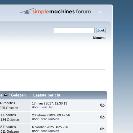
Nieuws:
es
/
Gelezen
Laatste bericht
4 Reacties
17 maart 2017, 12:38:13
door
Evert Jan
.225 Gelezen
74 Reacties
23 februari 2024, 09:47:56
door
PiebeJanMan
.184 Gelezen
85 Reacties
6 oktober 2025, 16:55:26
door
PiebeJanMan
.011 Gelezen