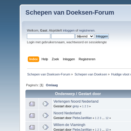
Schepen van Doeksen-Forum
Welkom,
Gast
. Alsjeblieft
inloggen
of
registreren
.
Login met gebruikersnaam, wachtwoord en sessielengte
Index
Help
Zoek
Inloggen
Registreren
Schepen van Doeksen-Forum
»
Schepen van Doeksen
»
Huidige vloot
Pagina's: [
1
]
Omlaag
Onderwerp
/
Gestart door
Verlengen Noord Nederland
Gestart door
grey
«
1
2
3
»
Noord Nederland
Gestart door
PiebeJanMan
«
1
2
3
...
12
»
Willem de Vlamingh
Gestart door
PiebeJanMan
«
1
2
3
...
13
»