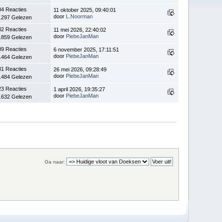
34 Reacties
11 oktober 2025, 09:40:01
door
L.Noorman
.297 Gelezen
82 Reacties
11 mei 2026, 22:40:02
door
PiebeJanMan
.859 Gelezen
89 Reacties
6 november 2025, 17:11:51
door
PiebeJanMan
.464 Gelezen
31 Reacties
26 mei 2026, 09:28:49
door
PiebeJanMan
.484 Gelezen
23 Reacties
1 april 2026, 19:35:27
door
PiebeJanMan
.632 Gelezen
Ga naar: