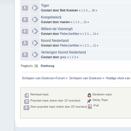
Tiger
Gestart door Bob Koetsier
«
1
2
3
...
26
»
Koegelwieck
Gestart door marten
«
1
2
3
...
23
»
Willem de Vlamingh
Gestart door
PiebeJanMan
«
1
2
3
...
13
»
Noord Nederland
Gestart door
PiebeJanMan
«
1
2
3
...
12
»
Verlengen Noord Nederland
Gestart door
grey
«
1
2
3
»
Pagina's: [
1
]
Omhoog
Schepen van Doeksen-Forum
»
Schepen van Doeksen
»
Huidige vloot va
Normaal topic
Gesloten topic
Sticky Topic
Populair topic (meer dan 15 reacties)
Poll
Zeer populair topic (meer dan 25 reacties)