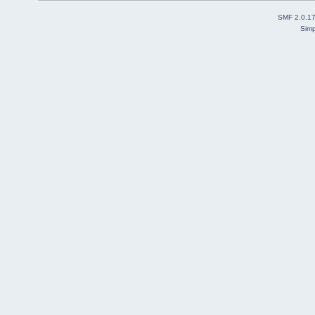
SMF 2.0.1
Simp