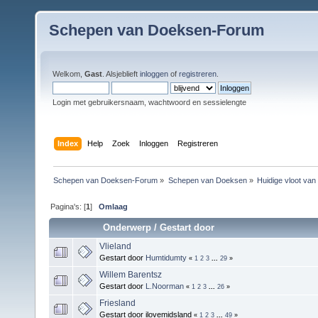
Schepen van Doeksen-Forum
Welkom,
Gast
. Alsjeblieft
inloggen
of
registreren
.
Login met gebruikersnaam, wachtwoord en sessielengte
Index
Help
Zoek
Inloggen
Registreren
Schepen van Doeksen-Forum
»
Schepen van Doeksen
»
Huidige vloot va
Pagina's: [
1
]
Omlaag
Onderwerp
/
Gestart door
Vlieland
Gestart door
Humtidumty
«
1
2
3
...
29
»
Willem Barentsz
Gestart door
L.Noorman
«
1
2
3
...
26
»
Friesland
Gestart door ilovemidsland
«
1
2
3
...
49
»