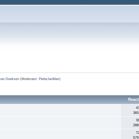
 van Doeksen
(Moderator:
PiebeJanMan
)
React
4
365
3
288
7
579