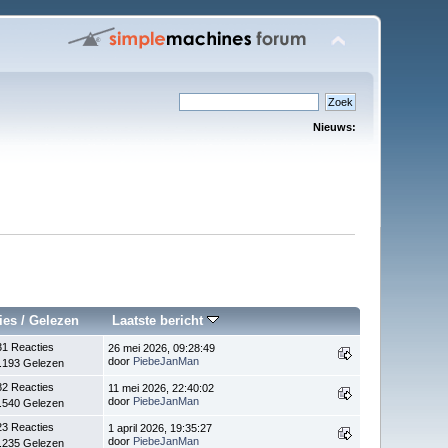
Nieuws:
ies
/
Gelezen
Laatste bericht
31 Reacties
26 mei 2026, 09:28:49
door
PiebeJanMan
.193 Gelezen
82 Reacties
11 mei 2026, 22:40:02
door
PiebeJanMan
.540 Gelezen
23 Reacties
1 april 2026, 19:35:27
door
PiebeJanMan
.235 Gelezen