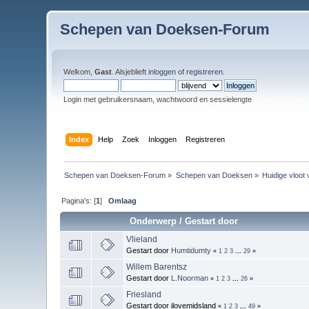
Schepen van Doeksen-Forum
Welkom,
Gast
. Alsjeblieft
inloggen
of
registreren
.
Login met gebruikersnaam, wachtwoord en sessielengte
Index
Help
Zoek
Inloggen
Registreren
Schepen van Doeksen-Forum
»
Schepen van Doeksen
»
Huidige vloot
Pagina's: [
1
]
Omlaag
Onderwerp
/
Gestart door
Vlieland
Gestart door
Humtidumty
«
1
2
3
...
29
»
Willem Barentsz
Gestart door
L.Noorman
«
1
2
3
...
26
»
Friesland
Gestart door ilovemidsland
«
1
2
3
...
49
»