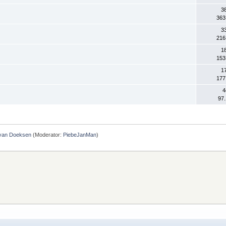
3
363
3
216
1
153
1
177
4
97
 van Doeksen
(Moderator:
PiebeJanMan
)