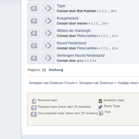
Tiger
Gestart door Bob Koetsier
«
1
2
3
...
26
»
Koegelwieck
Gestart door marten
«
1
2
3
...
23
»
Willem de Vlamingh
Gestart door
PiebeJanMan
«
1
2
3
...
13
»
Noord Nederland
Gestart door
PiebeJanMan
«
1
2
3
...
12
»
Verlengen Noord Nederland
Gestart door
grey
«
1
2
3
»
Pagina's: [
1
]
Omhoog
Schepen van Doeksen-Forum
»
Schepen van Doeksen
»
Huidige vloot
Normaal topic
Gesloten topic
Sticky Topic
Populair topic (meer dan 15 reacties)
Poll
Zeer populair topic (meer dan 25 reacties)