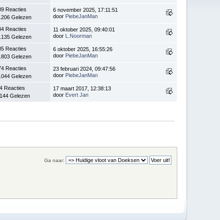
89 Reacties
6 november 2025, 17:11:51
door
PiebeJanMan
.206 Gelezen
34 Reacties
11 oktober 2025, 09:40:01
door
L.Noorman
.135 Gelezen
85 Reacties
6 oktober 2025, 16:55:26
door
PiebeJanMan
.803 Gelezen
74 Reacties
23 februari 2024, 09:47:56
door
PiebeJanMan
.044 Gelezen
4 Reacties
17 maart 2017, 12:38:13
door
Evert Jan
.144 Gelezen
Ga naar: