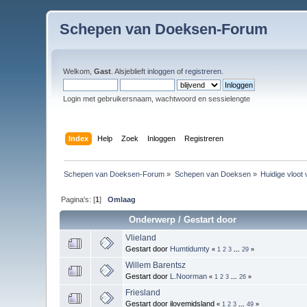
Schepen van Doeksen-Forum
Welkom,
Gast
. Alsjeblieft
inloggen
of
registreren
.
Login met gebruikersnaam, wachtwoord en sessielengte
Index
Help
Zoek
Inloggen
Registreren
Schepen van Doeksen-Forum
»
Schepen van Doeksen
»
Huidige vloot
Pagina's: [
1
]
Omlaag
Onderwerp
/
Gestart door
Vlieland
Gestart door
Humtidumty
«
1
2
3
...
29
»
Willem Barentsz
Gestart door
L.Noorman
«
1
2
3
...
26
»
Friesland
Gestart door ilovemidsland
«
1
2
3
...
49
»