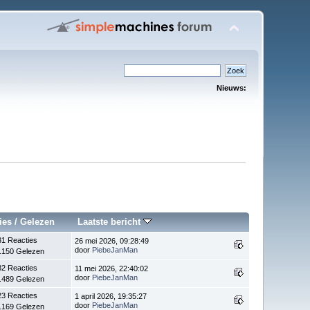
Nieuws:
ies
/
Gelezen
Laatste bericht
31 Reacties
26 mei 2026, 09:28:49
door
PiebeJanMan
.150 Gelezen
82 Reacties
11 mei 2026, 22:40:02
door
PiebeJanMan
.489 Gelezen
23 Reacties
1 april 2026, 19:35:27
door
PiebeJanMan
.169 Gelezen