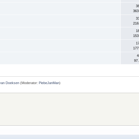
3
363
3
216
1
153
1
177
4
97
 van Doeksen
(Moderator:
PiebeJanMan
)