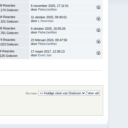
89 Reacties
6 november 2025, 17:11:51
door
PiebeJanMan
.174 Gelezen
34 Reacties
11 oktober 2025, 09:40:01
door
L.Noorman
.101 Gelezen
85 Reacties
6 oktober 2025, 16:55:26
door
PiebeJanMan
.761 Gelezen
74 Reacties
23 februari 2024, 09:47:56
door
PiebeJanMan
.023 Gelezen
4 Reacties
17 maart 2017, 12:38:13
door
Evert Jan
.125 Gelezen
Ga naar: