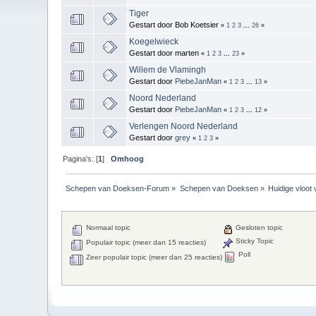
Tiger
Gestart door Bob Koetsier
«
1
2
3
...
26
»
Koegelwieck
Gestart door marten
«
1
2
3
...
23
»
Willem de Vlamingh
Gestart door
PiebeJanMan
«
1
2
3
...
13
»
Noord Nederland
Gestart door
PiebeJanMan
«
1
2
3
...
12
»
Verlengen Noord Nederland
Gestart door
grey
«
1
2
3
»
Pagina's: [
1
]
Omhoog
Schepen van Doeksen-Forum
»
Schepen van Doeksen
»
Huidige vloot
Normaal topic
Gesloten topic
Sticky Topic
Populair topic (meer dan 15 reacties)
Poll
Zeer populair topic (meer dan 25 reacties)