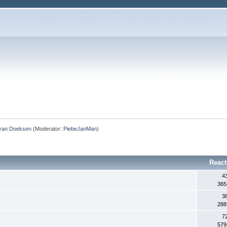
 van Doeksen
(Moderator:
PiebeJanMan
)
React
4
365
3
288
7
579