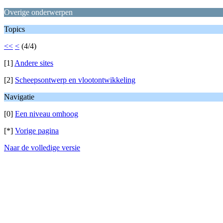
Overige onderwerpen
Topics
<<
<
(4/4)
[1]
Andere sites
[2]
Scheepsontwerp en vlootontwikkeling
Navigatie
[0]
Een niveau omhoog
[*]
Vorige pagina
Naar de volledige versie