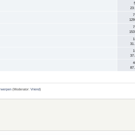
23
7
129
7
153
1
31
1
37
4
87
rwerpen
(Moderator:
Vriend
)