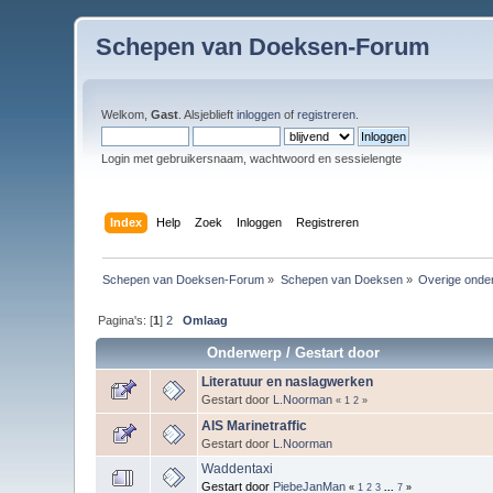
Schepen van Doeksen-Forum
Welkom,
Gast
. Alsjeblieft
inloggen
of
registreren
.
Login met gebruikersnaam, wachtwoord en sessielengte
Index
Help
Zoek
Inloggen
Registreren
Schepen van Doeksen-Forum
»
Schepen van Doeksen
»
Overige onde
Pagina's: [
1
]
2
Omlaag
Onderwerp
/
Gestart door
Literatuur en naslagwerken
Gestart door
L.Noorman
«
1
2
»
AIS Marinetraffic
Gestart door
L.Noorman
Waddentaxi
Gestart door
PiebeJanMan
«
1
2
3
...
7
»