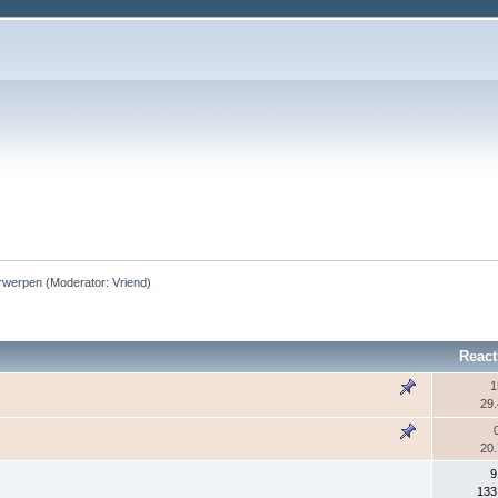
rwerpen
(Moderator:
Vriend
)
React
1
29
20
9
133