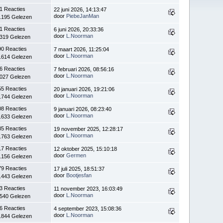
1 Reacties
22 juni 2026, 14:13:47
door
PiebeJanMan
.195 Gelezen
1 Reacties
6 juni 2026, 20:33:36
door
L.Noorman
.319 Gelezen
90 Reacties
7 maart 2026, 11:25:04
door
L.Noorman
.614 Gelezen
6 Reacties
7 februari 2026, 08:56:16
door
L.Noorman
.027 Gelezen
55 Reacties
20 januari 2026, 19:21:06
door
L.Noorman
.744 Gelezen
08 Reacties
9 januari 2026, 08:23:40
door
L.Noorman
.633 Gelezen
85 Reacties
19 november 2025, 12:28:17
door
L.Noorman
.763 Gelezen
17 Reacties
12 oktober 2025, 15:10:18
door
Germen
.156 Gelezen
79 Reacties
17 juli 2025, 18:51:37
door
Bootjesfan
.443 Gelezen
3 Reacties
11 november 2023, 16:03:49
door
L.Noorman
.540 Gelezen
6 Reacties
4 september 2023, 15:08:36
door
L.Noorman
.844 Gelezen