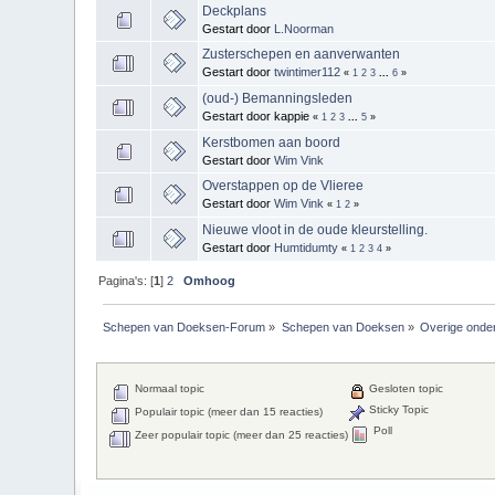
Deckplans
Gestart door
L.Noorman
Zusterschepen en aanverwanten
Gestart door
twintimer112
«
1
2
3
...
6
»
(oud-) Bemanningsleden
Gestart door kappie
«
1
2
3
...
5
»
Kerstbomen aan boord
Gestart door
Wim Vink
Overstappen op de Vlieree
Gestart door
Wim Vink
«
1
2
»
Nieuwe vloot in de oude kleurstelling.
Gestart door
Humtidumty
«
1
2
3
4
»
Pagina's: [
1
]
2
Omhoog
Schepen van Doeksen-Forum
»
Schepen van Doeksen
»
Overige onde
Normaal topic
Gesloten topic
Sticky Topic
Populair topic (meer dan 15 reacties)
Poll
Zeer populair topic (meer dan 25 reacties)