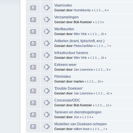
Vaarroutes
Gestart door
Humtidumty
«
1
2
3
...
6
»
Verzamelingen
Gestart door Bob Koetsier
«
1
2
3
»
Werfbeurten
Gestart door
Wim Vink
«
1
2
3
...
20
»
Artikelen (krant, tijdschrift, enz.)
Gestart door
PiebeJanMan
«
1
2
3
...
7
»
Infrastructuur havens
Gestart door
Wim Vink
«
1
2
3
...
18
»
Extreem weer
Gestart door
Jan Leenstra
«
1
2
3
...
8
»
Film/video
Gestart door marten
«
1
2
3
...
20
»
'Double Doeksen'
Gestart door
Jan Leenstra
«
1
2
3
...
42
»
Concessie/ODC
Gestart door Bob Koetsier
«
1
2
3
...
12
»
Tarieven en dienstregelingen
Gestart door
Jon
«
1
2
3
4
»
Modellen van Doeksen-schepen
Gestart door
willem boot
«
1
2
3
...
7
»